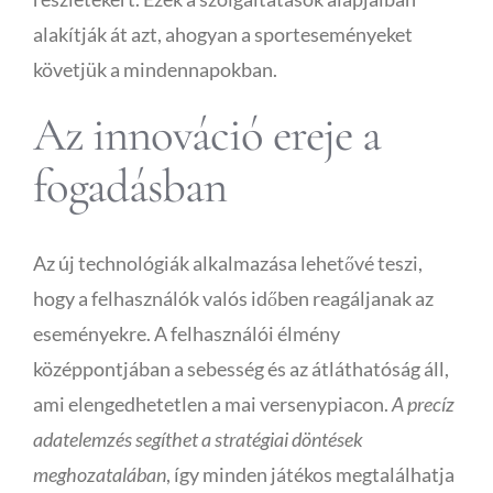
alakítják át azt, ahogyan a sporteseményeket
Publicity
követjük a mindennapokban.
Az innováció ereje a
Functional Labs
fogadásban
Ellen’s Journal
Az új technológiák alkalmazása lehetővé teszi,
hogy a felhasználók valós időben reagáljanak az
eseményekre. A felhasználói élmény
középpontjában a sebesség és az átláthatóság áll,
ami elengedhetetlen a mai versenypiacon.
A precíz
adatelemzés segíthet a stratégiai döntések
meghozatalában
, így minden játékos megtalálhatja