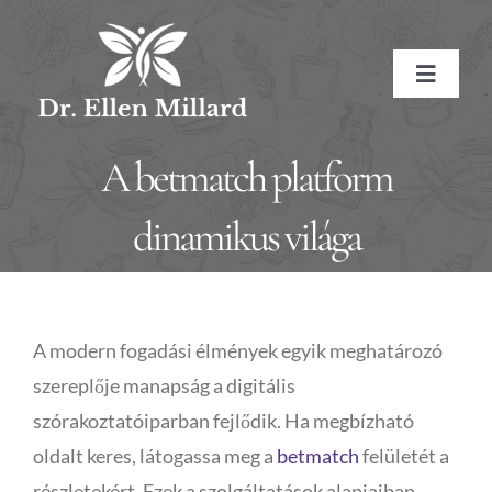
Skip
to
Toggle
content
Navigat
HOME
A betmatch platform
ABOUT
dinamikus világa
About the Doctor
SERVICES
A modern fogadási élmények egyik meghatározó
Naturopathic Medicine
Conditions Treated
RESOURCES
szereplője manapság a digitális
szórakoztatóiparban fejlődik. Ha megbízható
Treatment Methods
Affiliate Links
BOOK NOW
oldalt keres, látogassa meg a
betmatch
felületét a
Treatment Pricing
Meditations
CONTACT
részletekért. Ezek a szolgáltatások alapjaiban