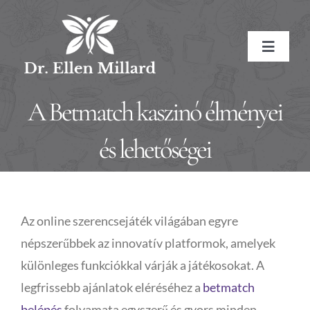
Skip
to
Toggle
content
Navigat
HOME
A Betmatch kaszinó élményei
ABOUT
és lehetőségei
About the Doctor
SERVICES
Az online szerencsejáték világában egyre
Naturopathic Medicine
Conditions Treated
RESOURCES
népszerűbbek az innovatív platformok, amelyek
különleges funkciókkal várják a játékosokat. A
Treatment Methods
Affiliate Links
BOOK NOW
legfrissebb ajánlatok eléréséhez a
betmatch
Treatment Pricing
Meditations
CONTACT
belépés
folyamata egyszerű és gyors minden