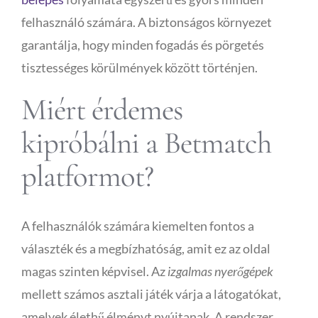
felhasználó számára. A biztonságos környezet
Publicity
garantálja, hogy minden fogadás és pörgetés
tisztességes körülmények között történjen.
Functional Labs
Miért érdemes
Ellen’s Journal
kipróbálni a Betmatch
platformot?
A felhasználók számára kiemelten fontos a
választék és a megbízhatóság, amit ez az oldal
magas szinten képvisel. Az
izgalmas nyerőgépek
mellett számos asztali játék várja a látogatókat,
amelyek élethű élményt nyújtanak. A rendszer