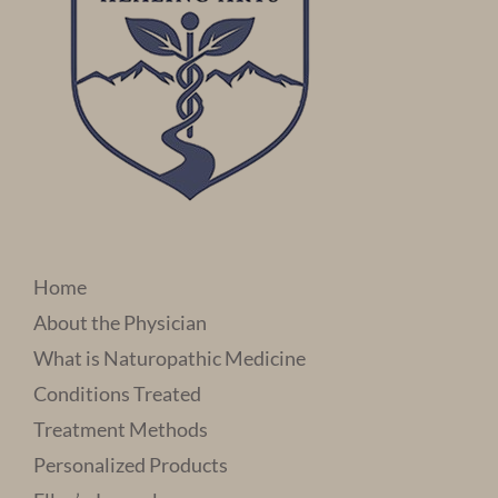
Home
About the Physician
What is Naturopathic Medicine
Conditions Treated
Treatment Methods
Personalized Products