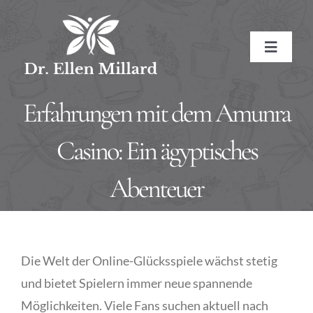
Skip
to
Toggle
content
Navigat
HOME
Erfahrungen mit dem Amunra
ABOUT
Casino: Ein ägyptisches
Abenteuer
About the Doctor
SERVICES
Naturopathic Medicine
Conditions Treated
RESOURCES
Die Welt der Online-Glücksspiele wächst stetig
Treatment Methods
Affiliate Links
BOOK NOW
und bietet Spielern immer neue spannende
Möglichkeiten. Viele Fans suchen aktuell nach
Treatment Pricing
Meditations
CONTACT