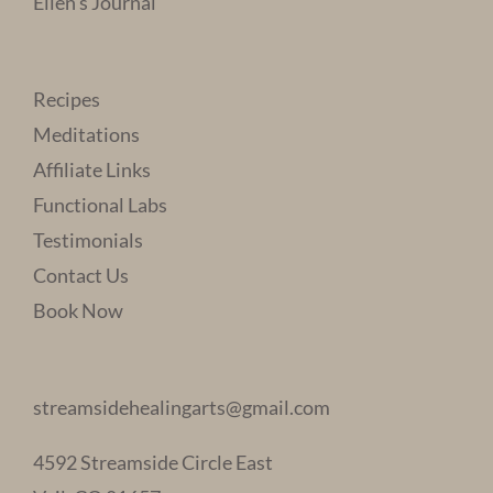
Ellen’s Journal
Recipes
Meditations
Affiliate Links
Functional Labs
Testimonials
Contact Us
Book Now
streamsidehealingarts@gmail.com
4592 Streamside Circle East