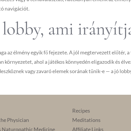
tó navigációt.
 lobby, ami irányít
z élmény egyik fő fejezete. A jól megtervezett előtér, a t
környezetet, ahol a játékos könnyedén eligazodik és élvez
szköznek vagy zavaró elemek sorának tűnik-e — a jó lobby 
Recipes
the Physician
Meditations
s Naturopathic Medicine
Affiliate Links