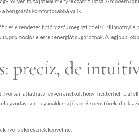
hogy milyen fajta játékélményre számíthatsz. A modern lobb
y a böngészés komfortosabbá válik.
ia és elrendezés határozzák meg azt az első pillanatnyi érz
mikus, promóciós elemek energiát sugároznak. A legjobb lob
: precíz, de intuití
t gyorsan átlátható legyen anélkül, hogy megterhelné a fel
eligazodásban, ugyanakkor a jó szűrők nem törekednek az 
ztők gyors elérésének kényelme.