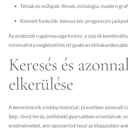
Témák és műfajok: filmek, mitológia, modern grafik
Kiemelt funkciók: bónusz kör, progresszív jackpo
Az eszközök rugalmassága fontos: a szűrők kombinálhat
minimalista megközelítés itt gyakran időtakarékosabb
Keresés és azonnal
elkerülése
A keresőmezők a lobby motorjai: jó esetben azonnali ta
(kép, rövid leírás, jelölések) gyorsabban orientálnak, 
eredményeket, ami egyszerűvé teszi az eligazodást an