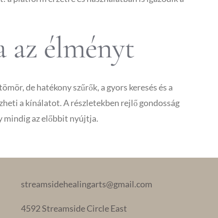
ja az élményt
ömör, de hatékony szűrők, a gyors keresés és a
heti a kínálatot. A részletekben rejlő gondosság
mindig az előbbit nyújtja.
streamsidehealingarts@gmail.com
4592 Streamside Circle East