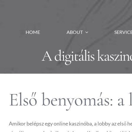
Skip
to
content
HOME
ABOUT
SERVIC
A digitális kaszi
Első benyomás: a
Amikor belépsz egy online kaszinóba, a lobby az első h