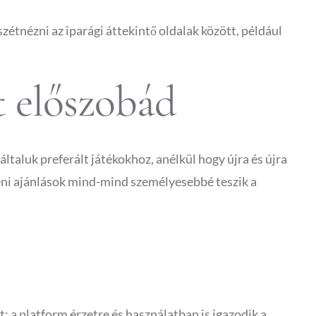
étnézni az iparági áttekintő oldalak között, például
t előszobád
ltaluk preferált játékokhoz, anélkül hogy újra és újra
gyéni ajánlások mind-mind személyesebbé teszik a
 a platform érzetre és használatban is igazodik a