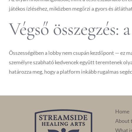
játékos ízléséhez, miközben megőrzi a gyors és átlátha
Végső összegzés: a
Összességében a lobby nem csupán kezdőpont — ez maga a
személyre szabható kedvencek együtt teremtenek olyan 
határozza meg, hogy a platform inkább rugalmas segéde
Home
About 
What i