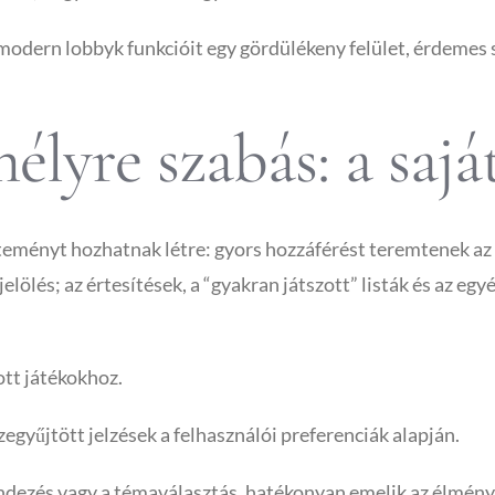
odern lobbyk funkcióit egy gördülékeny felület, érdemes sz
élyre szabás: a sajá
teményt hozhatnak létre: gyors hozzáférést teremtenek az á
elölés; az értesítések, a “gyakran játszott” listák és az e
ott játékokhoz.
zegyűjtött jelzések a felhasználói preferenciák alapján.
dezés vagy a témaválasztás, hatékonyan emelik az élményt: