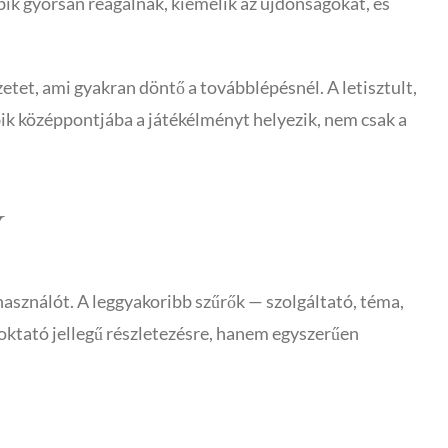
ik gyorsan reagálnak, kiemelik az újdonságokat, és
etet, ami gyakran döntő a továbblépésnél. A letisztult,
bik középpontjába a játékélményt helyezik, nem csak a
v
használót. A leggyakoribb szűrők — szolgáltató, téma,
oktató jellegű részletezésre, hanem egyszerűen