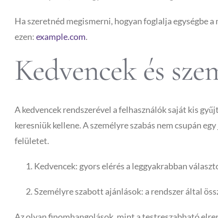
Ha szeretnéd megismerni, hogyan foglalja egységbe a m
ezen:
example.com
.
Kedvencek és szem
A kedvencek rendszerével a felhasználók saját kis gyűj
keresniük kellene. A személyre szabás nem csupán egy j
felületet.
Kedvencek: gyors elérés a leggyakrabban választ
Személyre szabott ajánlások: a rendszer által öss
Az olyan finomhangolások, mint a testreszabható elren