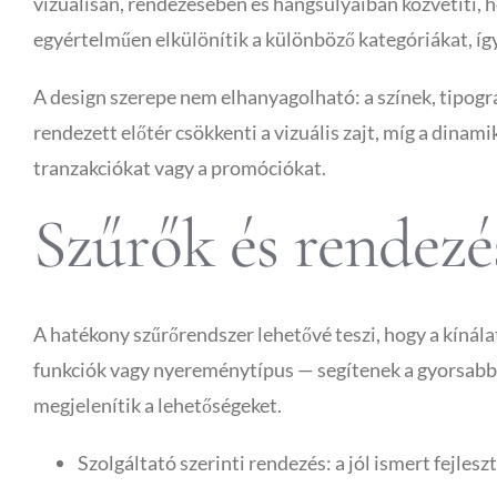
vizuálisan, rendezésében és hangsúlyaiban közvetíti, 
egyértelműen elkülönítik a különböző kategóriákat, íg
A design szerepe nem elhanyagolható: a színek, tipográf
rendezett előtér csökkenti a vizuális zajt, míg a dina
tranzakciókat vagy a promóciókat.
Szűrők és rendezés
A hatékony szűrőrendszer lehetővé teszi, hogy a kínála
funkciók vagy nyereménytípus — segítenek a gyorsabb 
megjelenítik a lehetőségeket.
Szolgáltató szerinti rendezés: a jól ismert fejles