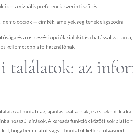
ák — a vizuális preferencia szerinti szűrés.
t, demo opciók — címkék, amelyek segítenek eligazodni.
ósága és a rendezési opciók kialakítása hatással van arra
 és kellemesebb a felhasználónak.
i találatok: az inf
lálatokat mutatnak, ajánlásokat adnak, és csökkentik a kat
mint a hosszú leírások. A keresés funkciók között sok platfo
élkül, hogy bemutatót vagy útmutatót kellene olvasnod.