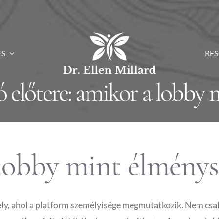
ES
RE
nó előtere: amikor a lobby 
 lobby mint élmény
ely, ahol a platform személyisége megmutatkozik. Nem csak 