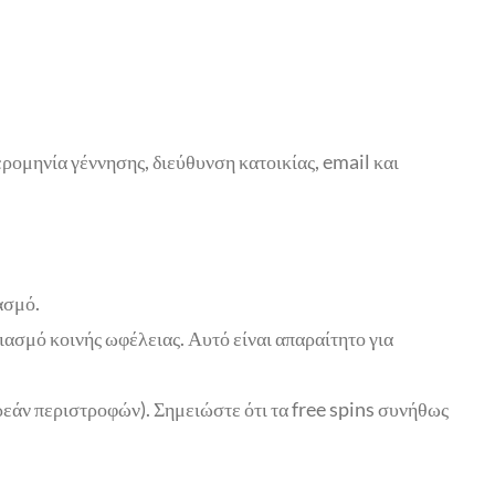
ρομηνία γέννησης, διεύθυνση κατοικίας, email και
ασμό.
ασμό κοινής ωφέλειας. Αυτό είναι απαραίτητο για
άν περιστροφών). Σημειώστε ότι τα free spins συνήθως