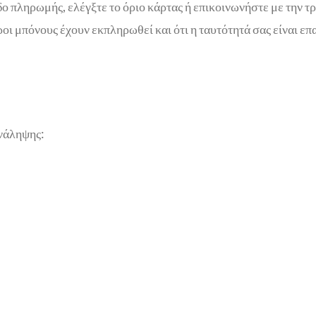
 πληρωμής, ελέγξτε το όριο κάρτας ή επικοινωνήστε με την τρ
όροι μπόνους έχουν εκπληρωθεί και ότι η ταυτότητά σας είναι ε
νάληψης: