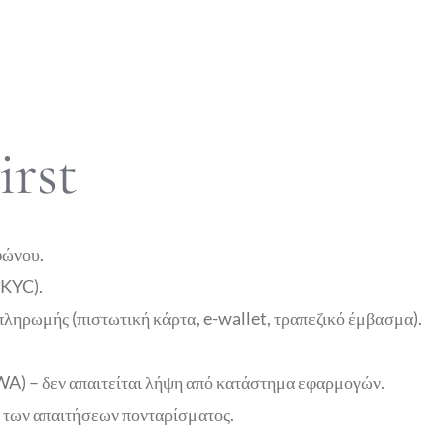
rst
φώνου.
(KYC).
πληρωμής (πιστωτική κάρτα, e-wallet, τραπεζικό έμβασμα).
A) – δεν απαιτείται λήψη από κατάστημα εφαρμογών.
 των απαιτήσεων πονταρίσματος.