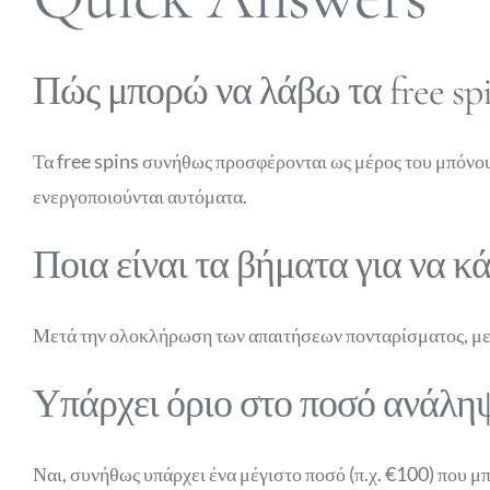
Πώς μπορώ να λάβω τα free spi
Τα free spins συνήθως προσφέρονται ως μέρος του μπόνο
ενεργοποιούνται αυτόματα.
Ποια είναι τα βήματα για να 
Μετά την ολοκλήρωση των απαιτήσεων πονταρίσματος, μετα
Υπάρχει όριο στο ποσό ανάληψη
Ναι, συνήθως υπάρχει ένα μέγιστο ποσό (π.χ. €100) που μ