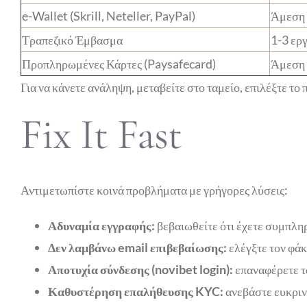
e-Wallet (Skrill, Neteller, PayPal)
Άμεση
Τραπεζικό Έμβασμα
1-3 ερ
Προπληρωμένες Κάρτες (Paysafecard)
Άμεση
Για να κάνετε ανάληψη, μεταβείτε στο ταμείο, επιλέξτε το
Fix It Fast
Αντιμετωπίστε κοινά προβλήματα με γρήγορες λύσεις:
Αδυναμία εγγραφής:
βεβαιωθείτε ότι έχετε συμπληρ
Δεν λαμβάνω email επιβεβαίωσης:
ελέγξτε τον φάκ
Αποτυχία σύνδεσης (novibet login):
επαναφέρετε το
Καθυστέρηση επαλήθευσης KYC:
ανεβάστε ευκρινή