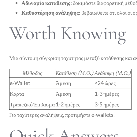
Αδυναμία κατάθεσης:
δοκιμάστε διαφορετική μέθοδο
Καθυστέρηση ανάληψης:
βεβαιωθείτε ότι όλοι οι 
Worth Knowing
Μια σύντομη σύγκριση ταχύτητας μεταξύ κατάθεσης και α
Μέθοδος
Κατάθεση (Μ.Ο.)
Ανάληψη (Μ.Ο.)
e-Wallet
Άμεση
<24 ώρες
Κάρτα
Άμεση
1-3 ημέρες
Τραπεζικό Έμβασμα
1-2 ημέρες
3-5 ημέρες
Για ταχύτερες αναλήψεις, προτιμήστε e-wallets.
Quick Answers