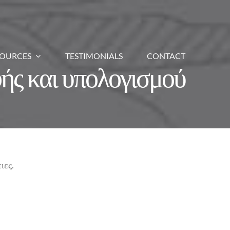
SOURCES
TESTIMONIALS
CONTACT
φής και υπολογισμού
ιες.