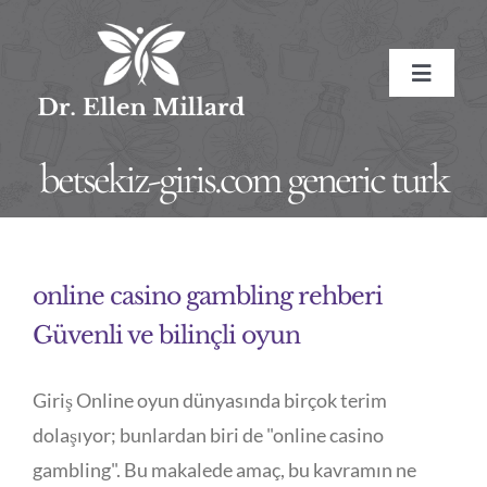
Skip
to
Toggle
content
Navigat
HOME
betsekiz-giris.com generic turk
ABOUT
About the Doctor
SERVICES
online casino gambling rehberi
Güvenli ve bilinçli oyun
Naturopathic Medicine
Conditions Treated
RESOURCES
Giriş Online oyun dünyasında birçok terim
Treatment Methods
Affiliate Links
BOOK NOW
dolaşıyor; bunlardan biri de "online casino
gambling". Bu makalede amaç, bu kavramın ne
Treatment Pricing
Meditations
CONTACT