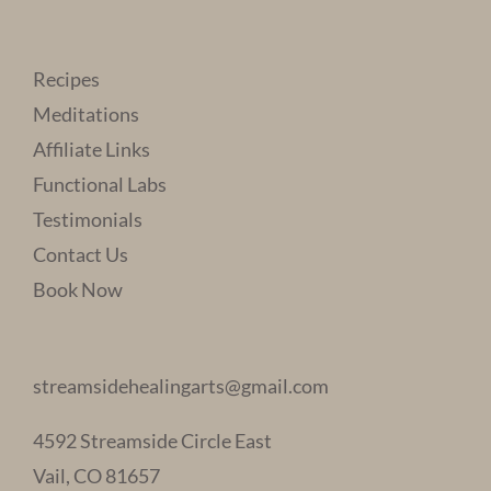
Recipes
Meditations
Affiliate Links
Functional Labs
Testimonials
Contact Us
Book Now
streamsidehealingarts@gmail.com
4592 Streamside Circle East
Vail, CO 81657